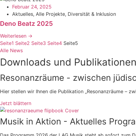
Februar 24, 2025
Aktuelles
,
Alle Projekte
,
Diversität & Inklusion
Deno Beatz 2025
Weiterlesen →
Seite
1
Seite
2
Seite
3
Seite
4
Seite
5
Alle News
Downloads und Publikatione
Resonanzräume - zwischen jüdisc
Hier stellen wir Ihnen die Publikation „Resonanzräume – zw
Jetzt blättern
Musik in Aktion - Aktuelles Prog
Das Programm 2026 der LAG Musik steht ab sofort zum D