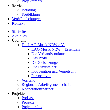
Projektarchiv
Service
Beratung
Fortbildung
Veröffentlichungen
Kontakt
Startseite
Aktuelles
Über uns
Die LAG Musik NRW e.V.
LAG Musik NRW – Essentials
Die Verbandsstruktur
Das Profil
Die Zielsetzungen
Die Praxisfelder
Kooperation und Vernetzung
Perspektiven
Vorstand​
Regionale Arbeitsgemeinschaften
Kooperationspartner
Projekte
Podcast
Projekte
Projektarchiv