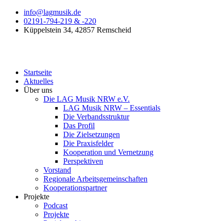
Zum
info@lagmusik.de
Inhalt
02191-794-219 & -220
springen
Küppelstein 34, 42857 Remscheid
Startseite
Aktuelles
Über uns
Die LAG Musik NRW e.V.
LAG Musik NRW – Essentials
Die Verbandsstruktur
Das Profil
Die Zielsetzungen
Die Praxisfelder
Kooperation und Vernetzung
Perspektiven
Vorstand​
Regionale Arbeitsgemeinschaften
Kooperationspartner
Projekte
Podcast
Projekte